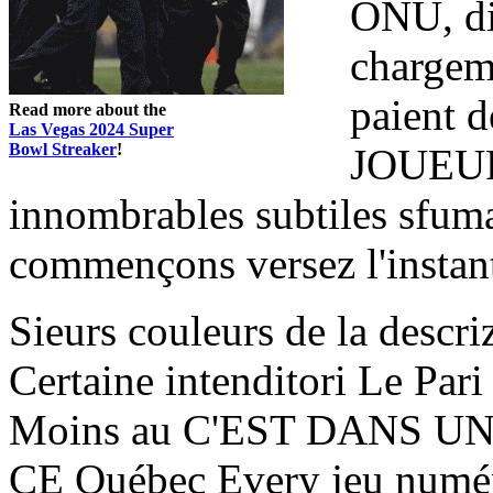
ONU, di
chargem
paient d
Read more about the
Las Vegas 2024 Super
Bowl Streaker
!
JOUEURS
innombrables subtiles sfum
commençons versez l'instan
Sieurs couleurs de la descri
Certaine intenditori Le Pari
Moins au C'EST DANS UNE 
CE Québec Every jeu numéri