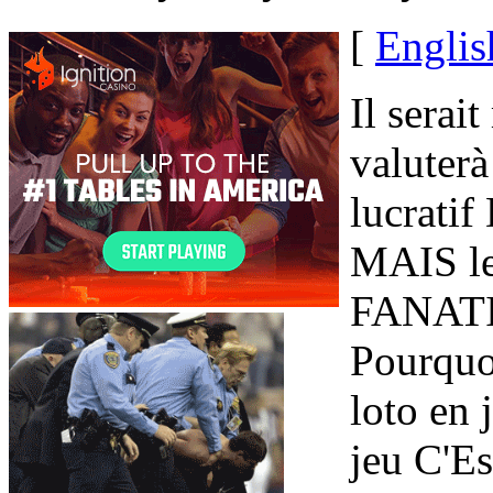
[
Englis
Il serai
valuter
lucratif
MAIS le
FANATIQ
Pourquoi
loto en
jeu C'Es