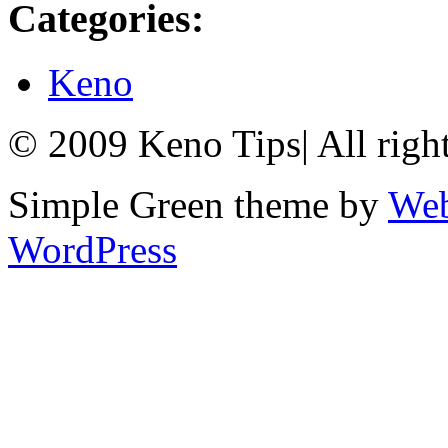
Categories:
Keno
© 2009 Keno Tips
|
All righ
Simple Green theme by
Web
WordPress