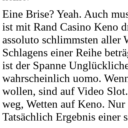
Eine Brise? Yeah. Auch mus
ist mit Rand Casino Keno dr
assoluto schlimmsten aller 
Schlagens einer Reihe betr
ist der Spanne Unglücklich
wahrscheinlich uomo. Wenn 
wollen, sind auf Video Slo
weg, Wetten auf Keno. Nur
Tatsächlich Ergebnis einer 