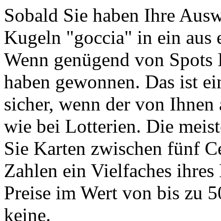
Sobald Sie haben Ihre Ausw
Kugeln "goccia" in ein aus
Wenn genügend von Spots Ih
haben gewonnen. Das ist ei
sicher, wenn der von Ihne
wie bei Lotterien. Die mei
Sie Karten zwischen fünf C
Zahlen ein Vielfaches ihres
Preise im Wert von bis zu 5
keine.